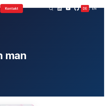
Kontakt
DE
/
EN
n man