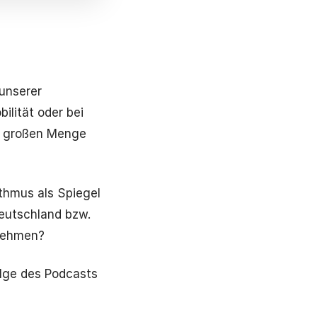
 unserer
ilität oder bei
er großen Menge
thmus als Spiegel
Deutschland bzw.
rnehmen?
olge des Podcasts