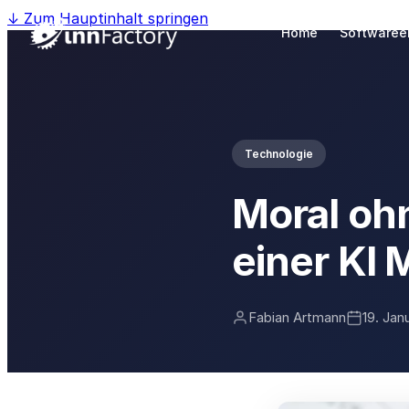
↓
Zum Hauptinhalt springen
Home
Softwaree
Technologie
Moral oh
einer KI 
Fabian Artmann
19. Jan