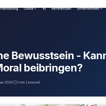
ntwicklung
Cloud
KI
Referenzen
Unternehmen
ne Bewusstsein - Kan
Moral beibringen?
uar 2020
1 min Lesezeit