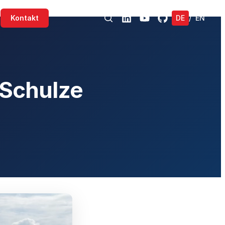
Kontakt
DE
/
EN
 Schulze