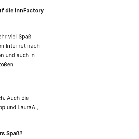
uf die innFactory
hr viel Spaß
im Internet nach
n und auch in
toßen.
h. Auch die
App und LauraAI,
ers Spaß?