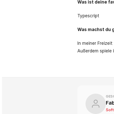
Was ist deine f
Typescript
Was machst du g
In meiner Freizei
Außerdem spiele i
GES
Fa
Sof