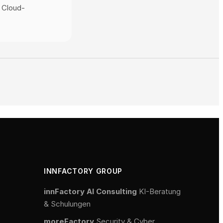
 Cloud-
INNFACTORY GROUP
innFactory AI Consulting
KI-Beratung
& Schulungen
moreFactory
Security & Cyber