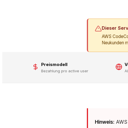
Dieser Serv
AWS CodeComm
Neukunden m
Preismodell
V
Bezahlung pro active user
A
Hinweis:
AWS C