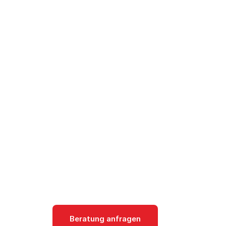
Cloud
/
AWS
/
Produkte
/
AWS CodeCommit: Git Repos
AWS CodeCom
AWS CodeCommit ist ein verwalteter
mit AWS-Integration und IAM-Authen
Developer Tools
Beratung anfragen
Dokumentati