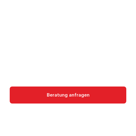
Amazon EBS - Block
Storage
Amazon EBS ist Block-Storage für EC2-
Instanzen mit bis zu 256.000 IOPS. DSGVO-
konform in EU-Regionen verfügbar.
Storage
Beratung anfragen
Dokumentation