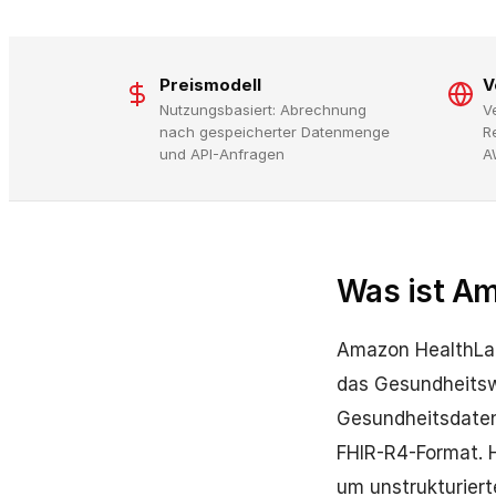
Preismodell
V
Nutzungsbasiert: Abrechnung
V
nach gespeicherter Datenmenge
R
und API-Anfragen
A
Was ist A
Amazon HealthLake
das Gesundheitsw
Gesundheitsdaten 
FHIR-R4-Format. 
um unstrukturiert