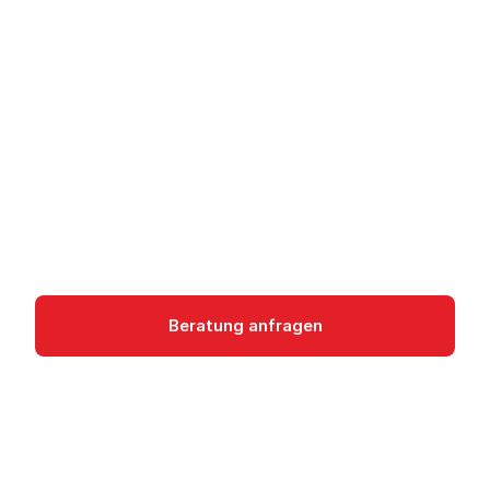
Amazon Redshift -
Data Warehouse
Amazon Redshift ist AWS' verwaltetes Data
Warehouse für Analytics und Business
Intelligence mit Standard-SQL.
Analytics
Beratung anfragen
Dokumentation