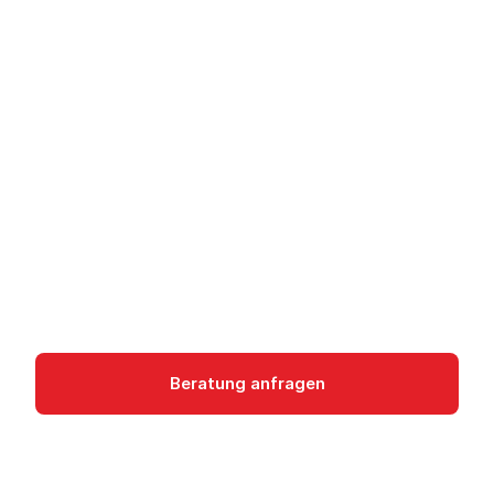
Amazon S3 Metadata -
Abfragbare
Objektmetadaten
Amazon S3 Metadata erstellt automatisch
abfragbare Objektmetadaten für S3 Buckets und
aktualisiert sie nahezu in Echtzeit für Data
Discovery.
Storage
Beratung anfragen
Dokumentation