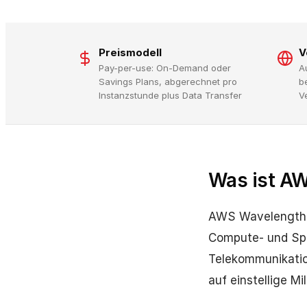
Preismodell
V
Pay-per-use: On-Demand oder
A
Savings Plans, abgerechnet pro
b
Instanzstunde plus Data Transfer
V
Was ist A
AWS Wavelength e
Compute- und Spe
Telekommunikatio
auf einstellige Mi