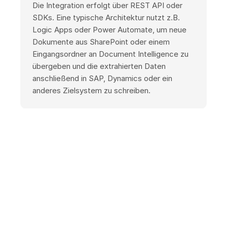
Die Integration erfolgt über REST API oder
SDKs. Eine typische Architektur nutzt z.B.
Logic Apps oder Power Automate, um neue
Dokumente aus SharePoint oder einem
Eingangsordner an Document Intelligence zu
übergeben und die extrahierten Daten
anschließend in SAP, Dynamics oder ein
anderes Zielsystem zu schreiben.
Hinweis:
Alle Produktinformationen auf dieser
Seite wurden sorgfältig zusammengestellt,
sind jedoch ohne Gewähr und können veraltet
oder unvollständig sein. Cloud-Services
entwickeln sich schnell weiter — Funktionen,
Preise, SLAs und Verfügbarkeit ändern sich
laufend. Verbindliche und aktuelle
Informationen finden Sie ausschließlich auf der