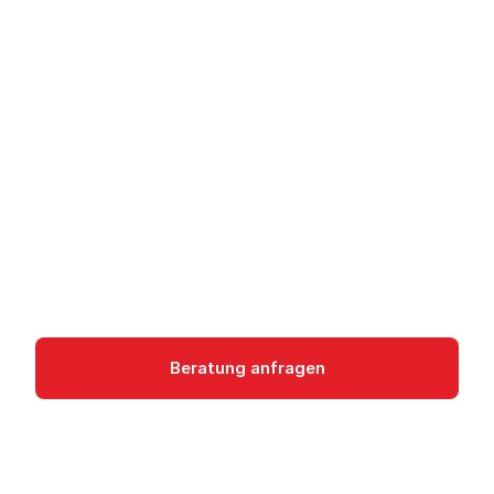
Foundry Tools -
Vorgefertigte KI-APIs
Foundry Tools bündelt vorgefertigte KI-APIs von
Microsoft Azure für Sprache, Vision,
Dokumente, Übersetzung und Content-
Sicherheit.
ai-machine-learning
Beratung anfragen
Dokumentation