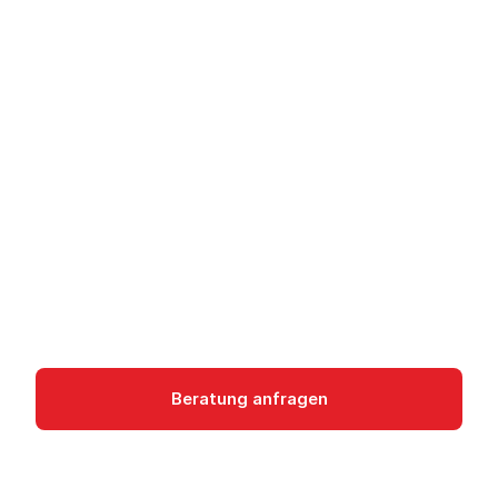
Azure Vision (Foundry
Tools) - Bildanalyse
und OCR
Azure Vision (Foundry Tools) analysiert Bilder
und Videos: Objekterkennung, OCR, Custom
Vision und Video-Suche.
ai-machine-learning
Beratung anfragen
Dokumentation