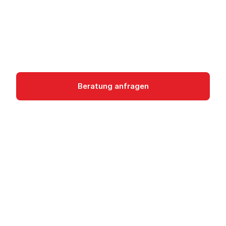
Azure Maps bietet Karten, Routing, Geocoding
und Geofencing APIs für Standort-basierte
Anwendungen und IoT-Lösungen.
internet-of-things
Beratung anfragen
Dokumentation