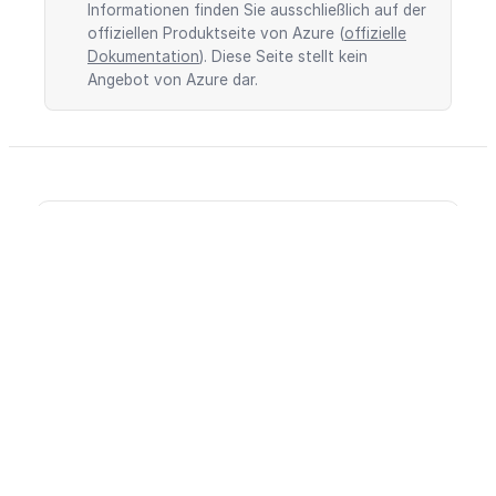
Informationen finden Sie ausschließlich auf der
offiziellen Produktseite von Azure (
offizielle
Dokumentation
). Diese Seite stellt kein
Angebot von Azure dar.
Schnellzugriff
Dokumentation
Konsole
Microsoft Solutions Partner
innFactory ist Microsoft Solutions Partner. Wir
bieten Beratung, Implementierung und Managed