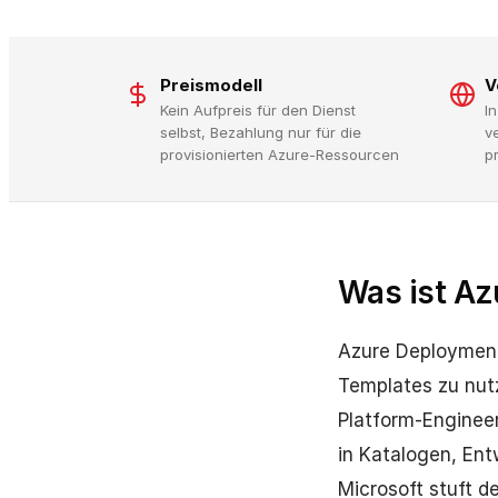
Preismodell
V
Kein Aufpreis für den Dienst
I
selbst, Bezahlung nur für die
v
provisionierten Azure-Ressourcen
p
Was ist A
Azure Deployment
Templates zu nutz
Platform-Engineer
in Katalogen, Ent
Microsoft stuft d