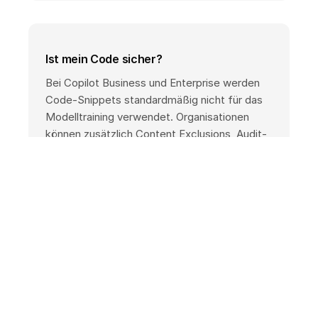
Ist mein Code sicher?
Bei Copilot Business und Enterprise werden
Code-Snippets standardmäßig nicht für das
Modelltraining verwendet. Organisationen
können zusätzlich Content Exclusions, Audit-
Logs und Data-Retention-Richtlinien
konfigurieren.
Welche IDEs und Sprachen werden
unterstützt?
Copilot unterstützt unter anderem Visual
Studio Code, Visual Studio, JetBrains-IDEs,