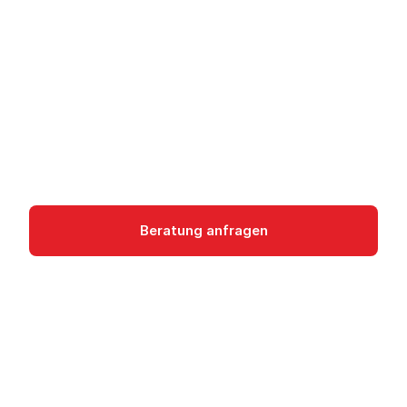
GitHub Copilot - KI-
gestützte Entwicklung
GitHub Copilot: KI-Pair-Programmer mit Multi-
Model-Support für Code-Vorschläge, Chat und
Agent Mode in der IDE.
devops
Beratung anfragen
Dokumentation