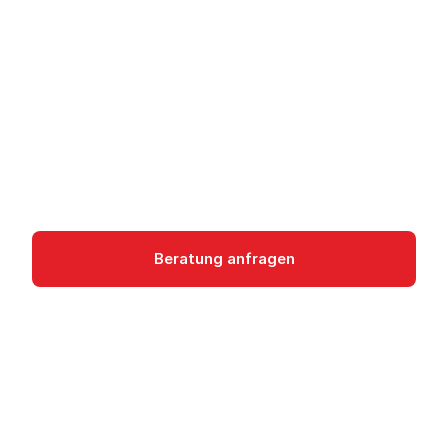
Multi-Tenant-
Verwaltung
Azure Lighthouse: sichere, delegierte Verwaltung
von Azure-Ressourcen über mehrere Kunden-
Tenants hinweg.
management-and-governance
Beratung anfragen
Dokumentation