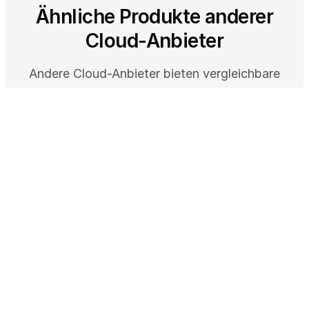
Ähnliche Produkte anderer
Cloud-Anbieter
Andere Cloud-Anbieter bieten vergleichbare
Services in dieser Kategorie. Als Multi-Cloud
Partner helfen wir bei der richtigen Wahl.
GOOGLE CLOUD
Active Assist - Cloud Optimierung mit
Recommender
Active Assist liefert KI-gestützte Empfehlungen
zur Optimierung von Kosten, Sicherheit und
Performance Ihrer Google …