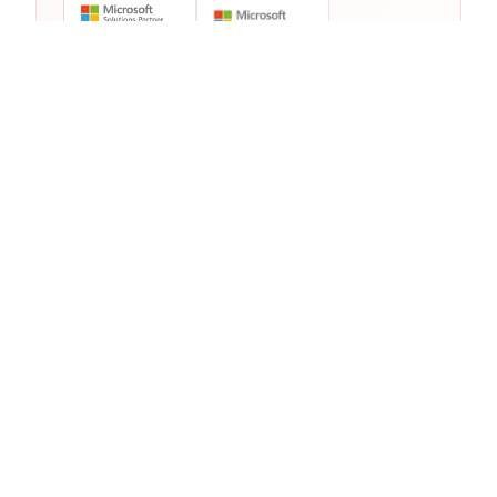
Ähnliche Produkte anderer
Cloud-Anbieter
Andere Cloud-Anbieter bieten vergleichbare
Services in dieser Kategorie. Als Multi-Cloud
Partner helfen wir bei der richtigen Wahl.