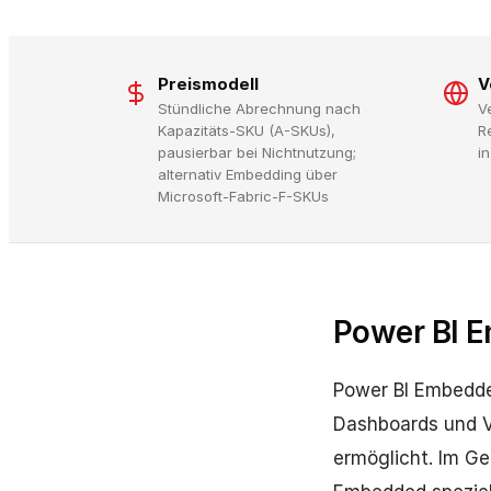
Preismodell
V
Stündliche Abrechnung nach
V
Kapazitäts-SKU (A-SKUs),
R
pausierbar bei Nichtnutzung;
i
alternativ Embedding über
Microsoft-Fabric-F-SKUs
Power BI E
Power BI Embedded
Dashboards und V
ermöglicht. Im Ge