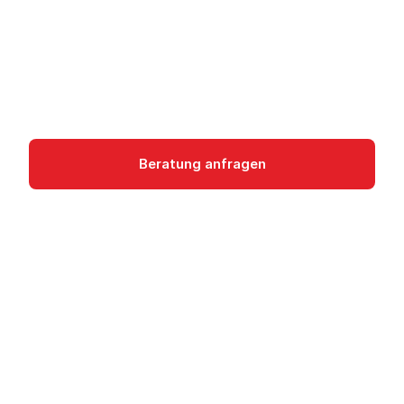
Service zum Entwerfen, Templaten und
Deployen von App-Architekturen auf Google
Cloud.
Developer Tools
Beratung anfragen
Dokumentation