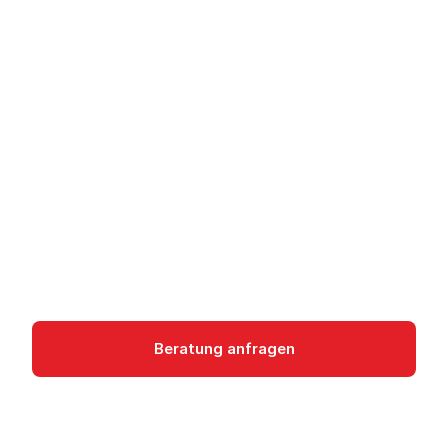
Managed Service for
Apache Airflow -
Workflow-
Orchestrierung
Managed Service for Apache Airflow (ehem.
Cloud Composer) orchestriert Daten-Pipelines
auf Google Cloud.
Data Analytics
Beratung anfragen
Dokumentation