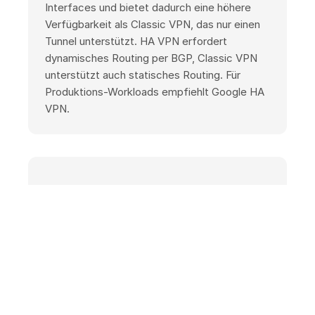
Interfaces und bietet dadurch eine höhere
Verfügbarkeit als Classic VPN, das nur einen
Tunnel unterstützt. HA VPN erfordert
dynamisches Routing per BGP, Classic VPN
unterstützt auch statisches Routing. Für
Produktions-Workloads empfiehlt Google HA
VPN.
Wie viel Bandbreite bietet Cloud VPN?
Ein Tunnel unterstützt je nach Paketgröße
etwa 1 bis 3 Gbit/s beziehungsweise bis zu
250.000 Pakete pro Sekunde in Summe aus
Ein- und Ausgang. Mit HA VPN lassen sich
mehrere Tunnel parallel und per ECMP (Equal-
Cost Multi-Path) für höheren aggregierten