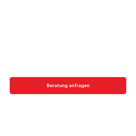
ereignisgesteuerte
Architekturen
Eventarc ermöglicht ereignisgesteuerte
Architekturen durch Routing von Events an
Cloud Run, Cloud Functions und GKE auf Google
Cloud.
Integration
Beratung anfragen
Dokumentation