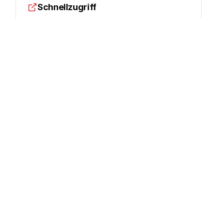
Schnellzugriff
Dokumentation
Preise
Konsole
Google Cloud Partner
innFactory ist zertifizierter Google Cloud
Partner. Wir bieten Beratung, Implementierung
und Managed Services.