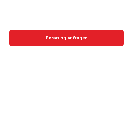
Empfehlungen kombiniert.
AI/ML
Beratung anfragen
Dokumentation