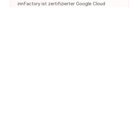
innFactory ist zertifizierter Google Cloud
Partner. Wir bieten Beratung, Implementierung
und Managed Services.
Ähnliche Produkte anderer
Cloud-Anbieter