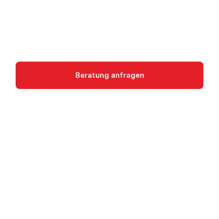
Empfehlungen für Kosten, Sicherheit und
Performance in der Google Cloud Console.
Management
Beratung anfragen
Dokumentation