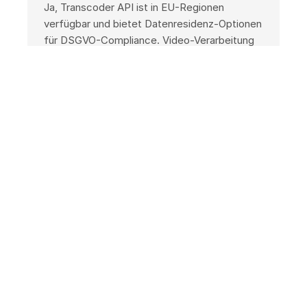
Ja, Transcoder API ist in EU-Regionen
verfügbar und bietet Datenresidenz-Optionen
für DSGVO-Compliance. Video-Verarbeitung
kann vollständig in europäischen
Rechenzentren erfolgen.
Welche Video-Formate werden
unterstützt?
Transcoder API unterstützt gängige
Eingabeformate (MP4, MOV, AVI, MKV) und
Ausgabeformate (MP4, HLS, DASH, WebM).
Codecs umfassen H.264, H.265/HEVC, VP9
und AV1 für moderne Kompression.