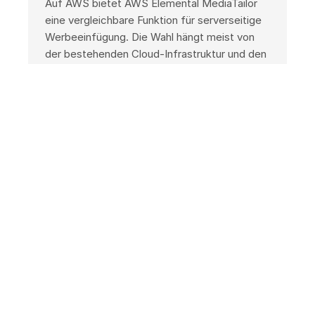
Auf AWS bietet AWS Elemental MediaTailor
eine vergleichbare Funktion für serverseitige
Werbeeinfügung. Die Wahl hängt meist von
der bestehenden Cloud-Infrastruktur und den
genutzten Ad-Management-Systemen ab.
Hinweis:
Alle Produktinformationen auf dieser
Seite wurden sorgfältig zusammengestellt,
sind jedoch ohne Gewähr und können veraltet
oder unvollständig sein. Cloud-Services
entwickeln sich schnell weiter — Funktionen,
Preise, SLAs und Verfügbarkeit ändern sich
laufend. Verbindliche und aktuelle
Informationen finden Sie ausschließlich auf der
offiziellen Produktseite von Google Cloud
(
offizielle Dokumentation
). Diese Seite stellt
kein Angebot von Google Cloud dar.