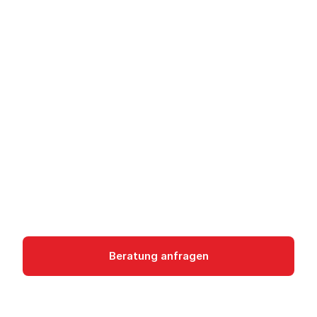
Video Stitcher API -
Serverseitige
Werbeeinfügung
Video Stitcher API ermöglicht serverseitige
Werbeeinfügung (SSAI) für Live- und On-
Demand-Videostreams auf Google Cloud.
Media Services
Beratung anfragen
Dokumentation