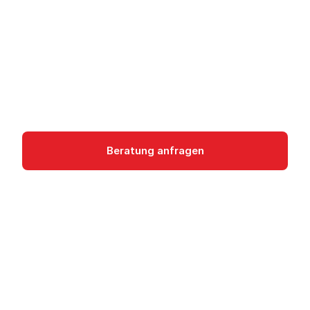
Google Cloud VPC ist die Netzwerk-Foundation
für alle GCP-Ressourcen. Globales SDN mit
Subnetzen, Firewalls, Peering und Hybrid-
Konnektivität.
Networking
Beratung anfragen
Dokumentation