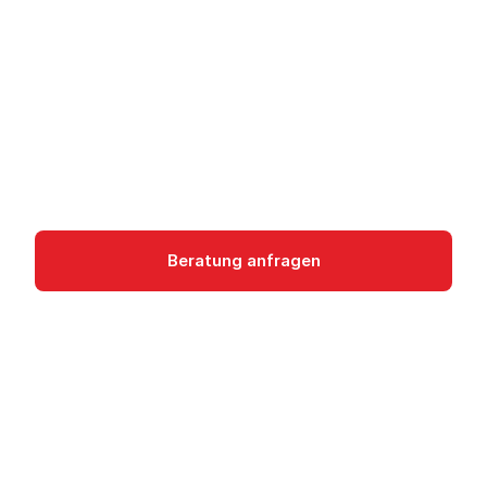
Erkennung
Web Security Scanner findet Sicherheitslücken in
Web-Anwendungen auf GCP. OWASP-Scans für
App Engine, GKE und Compute Engine über
Security Command Center.
Security
Beratung anfragen
Dokumentation