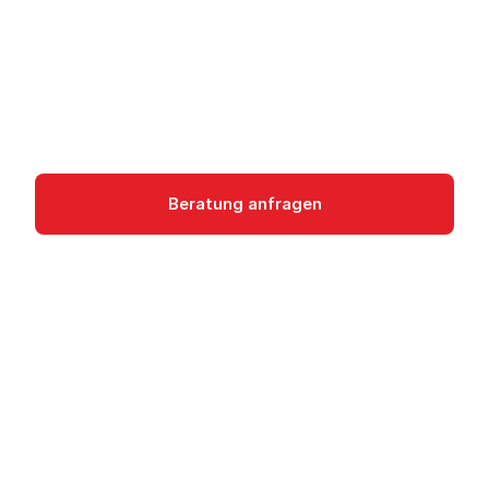
STACKIT Backup Storage: kostenoptimierte,
geo-redundante Speicherung für Volume-
Backups aus deutschen Rechenzentren, DSGVO-
konform.
Storage
Beratung anfragen
Dokumentation