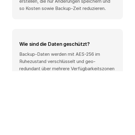
erstellen, die nur Änderungen speichern und
so Kosten sowie Backup-Zeit reduzieren.
Wie sind die Daten geschützt?
Backup-Daten werden mit AES-256 im
Ruhezustand verschlüsselt und geo-
redundant über mehrere Verfügbarkeitszonen
gespeichert, um Betriebskontinuität
sicherzustellen.
Wie erfolgt die Abrechnung?
Die Abrechnung erfolgt nutzungsbasiert.