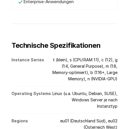
Enterprise-Anwendungen
Technische Spezifikationen
Instance Series
t (klein), s (CPU:RAM 1:1), c (1:2), g
(1:4, General Purpose), m (1:8,
Memory-optimiert), b (1:16+, Large
Memory), n (NVIDIA-GPU)
Operating Systems
Linux (u.a. Ubuntu, Debian, SUSE),
Windows Server je nach
Instanztyp
Regions
eu01 (Deutschland Süd), eu02
(Österreich West)