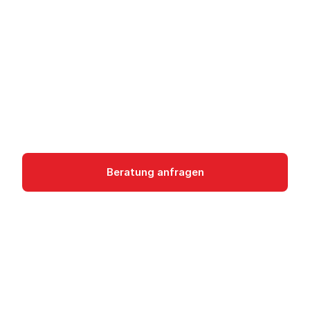
Maschinen
STACKIT Compute Engine: Skalierbare VMs aus
deutschen und österreichischen Rechenzentren.
DSGVO-konform, OpenStack-basiert.
Compute Engine
Beratung anfragen
Dokumentation