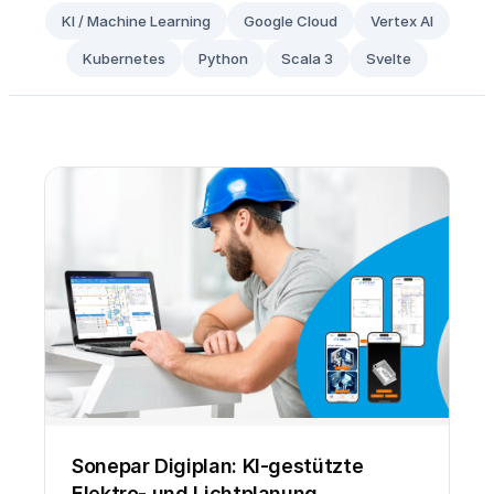
KI / Machine Learning
Google Cloud
Vertex AI
Kubernetes
Python
Scala 3
Svelte
Sonepar Digiplan: KI-gestützte
Elektro- und Lichtplanung