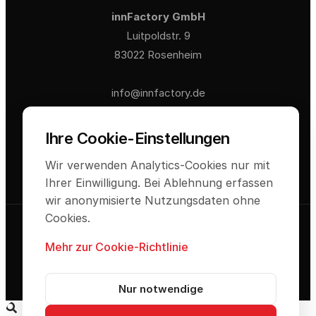
innFactory GmbH
Luitpoldstr. 9
83022 Rosenheim
info@innfactory.de
Ihre Cookie-Einstellungen
Wir verwenden Analytics-Cookies nur mit
Ihrer Einwilligung. Bei Ablehnung erfassen
wir anonymisierte Nutzungsdaten ohne
Cookies.
© 2026 innFactory GmbH. Alle Rechte
vorbehalten.
Mehr zur Cookie-Richtlinie
Impressum
Datenschutz
Cookie-Einstellungen
AGB
Nur notwendige