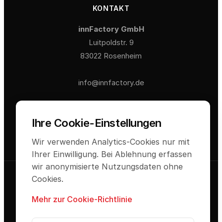
KONTAKT
innFactory GmbH
Luitpoldstr. 9
83022 Rosenheim
info@innfactory.de
Ihre Cookie-Einstellungen
Wir verwenden Analytics-Cookies nur mit
Ihrer Einwilligung. Bei Ablehnung erfassen
wir anonymisierte Nutzungsdaten ohne
© 2026 innFactory GmbH. Alle Rechte
Cookies.
vorbehalten.
Mehr zur Cookie-Richtlinie
Impressum
Datenschutz
Cookie-Einstellungen
AGB